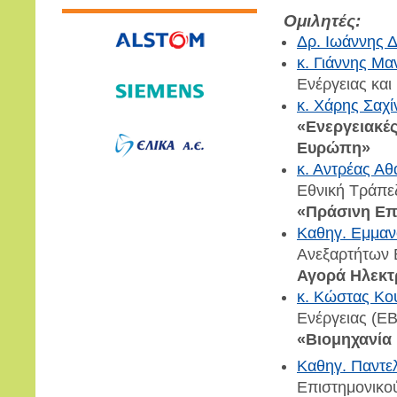
Ομιλητές:
Δρ. Ιωάννης 
κ. Γιάννης Μα
Ενέργειας και
κ. Χάρης Σαχί
«Ενεργειακές
Ευρώπη»
κ. Αντρέας Α
Εθνική Τράπε
«Πράσινη Επι
Καθηγ. Εμμαν
Ανεξαρτήτων 
Αγορά Ηλεκτ
κ. Κώστας Κο
Ενέργειας (Ε
«Βιομηχανία 
Καθηγ. Παντε
Επιστημονικο