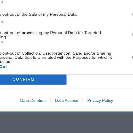
In
Τοπογράφου-Μηχανικού M. Sc.,στον Σύνδεσμο Αφυπηρεσάντων Δι
o opt-out of the Sale of my Personal Data.
In
to opt-out of processing my Personal Data for Targeted
ing.
In
o opt-out of Collection, Use, Retention, Sale, and/or Sharing
ersonal Data that Is Unrelated with the Purposes for which it
lected.
Out
CONFIRM
Data Deletion
Data Access
Privacy Policy