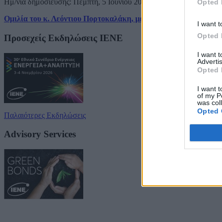
Ημ/νία δημοσίευσης: Πέμπτη, 5 Ιουνίου 2025
Opted 
Ομιλία του κ. Λεόντιου Πορτοκαλάκη, μέλους Δ.Σ. ΕΛΙΣΜΕ, 
I want t
Opted 
Προσεχείς Εκδηλώσεις ΙΕΝΕ
I want 
Advertis
Opted 
I want t
of my P
was col
Opted 
Παλαιότερες Εκδηλώσεις
Advisory Services