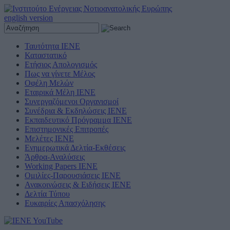
english version
Ταυτότητα ΙΕΝΕ
Καταστατικό
Ετήσιος Απολογισμός
Πως να γίνετε Μέλος
Οφέλη Μελών
Εταιρικά Μέλη ΙΕΝΕ
Συνεργαζόμενοι Οργανισμοί
Συνέδρια & Εκδηλώσεις ΙΕΝΕ
Εκπαιδευτικό Πρόγραμμα ΙΕΝΕ
Επιστημονικές Επιτροπές
Μελέτες ΙΕΝΕ
Ενημερωτικά Δελτία-Εκθέσεις
Άρθρα-Αναλύσεις
Working Papers IENE
Ομιλίες-Παρουσιάσεις ΙΕΝΕ
Ανακοινώσεις & Ειδήσεις ΙΕΝΕ
Δελτία Τύπου
Ευκαιρίες Απασχόλησης