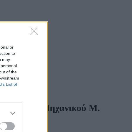
sonal or
ection to
ou may
 personal
out of the
 downstream
B’s List of
οπογράφου-Μηχανικού M.