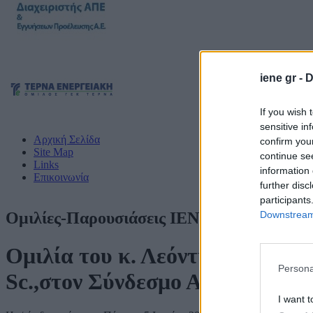
iene gr -
D
If you wish 
sensitive in
Αρχική Σελίδα
confirm you
Site Map
continue se
Links
information 
Επικοινωνία
further disc
participants
Downstream 
Ομιλίες-Παρουσιάσεις ΙΕΝΕ
Ομιλία του κ. Λεόντιου Πορτο
Persona
Sc.,στον Σύνδεσμο Αφυπηρεσά
I want t