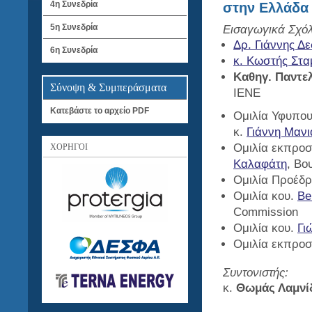
4η Συνεδρία
στην Ελλάδα
5η Συνεδρία
Εισαγωγικά Σχόλ
Δρ. Γιάννης Δ
6η Συνεδρία
κ. Κωστής Στ
Καθηγ. Παντε
Σύνοψη & Συμπεράσματα
ΙΕΝΕ
Κατεβάστε το αρχείο PDF
Ομιλία Υφυπου
κ.
Γιάννη Μανι
Ομιλία εκπροσ
ΧΟΡΗΓΟΙ
Καλαφάτη
, Βο
Ομιλία Προέδ
Ομιλία κου.
Be
Commission
Ομιλία κου.
Γι
Ομιλία εκπρο
Συντονιστής:
κ.
Θωμάς Λαμνί