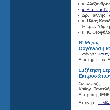
κ.
Αλέξανδρος
κ. Αντώνης Γε
Δρ. Γιάννης 
κ.
Ηλίας Κακι
Μικρών Υδροη
κ.
Κ. Θεοφύλα
Β’ Μέρος
Οργάνωση και
Εισήγηση
Καθηγ
Επιστημονικής 
Συζήτηση Στ
Εκπροσώπων
Συντονιστής:
Καθηγ. Παντελ
Επιτροπής ΙΕΝΕ
Εισήγηση
κ. Μί