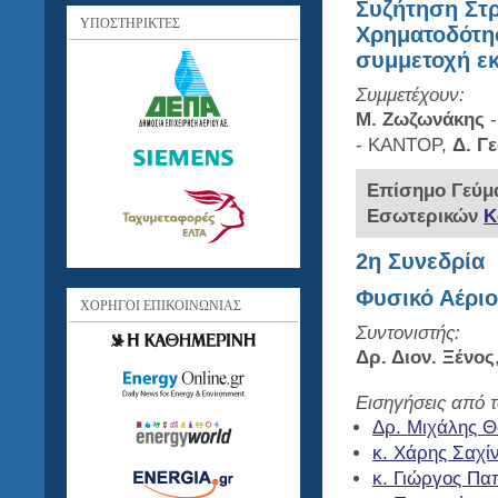
Συζήτηση Στρ
ΥΠΟΣΤΗΡΙΚΤΕΣ
Χρηματοδότη
συμμετοχή ε
Συμμετέχουν:
Μ. Ζωζωνάκης
-
- ΚΑΝΤΟΡ,
Δ. Γ
Επίσημο Γεύμ
Εσωτερικών
Κ
2η Συνεδρία
Φυσικό Αέριο
ΧΟΡΗΓΟΙ ΕΠΙΚΟΙΝΩΝΙΑΣ
Συντονιστής:
Δρ. Διον. Ξένος
Εισηγήσεις από τ
Δρ. Μιχάλης 
κ. Χάρης Σαχί
κ. Γιώργος Π