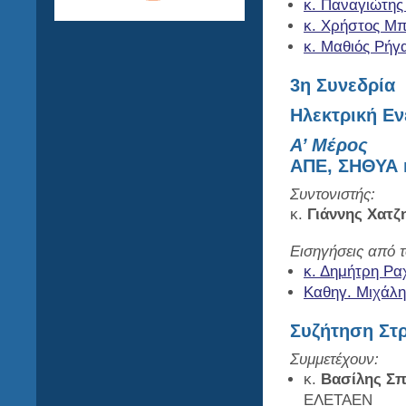
κ. Παναγιώτη
κ. Χρήστος Μ
κ. Μαθιός Ρήγ
3η Συνεδρία
Ηλεκτρική Εν
Α’ Μέρος
ΑΠΕ, ΣΗΘΥΑ κ
Συντονιστής:
κ.
Γιάννης Χατζ
Εισηγήσεις από τ
κ. Δημήτρη Ρα
Καθηγ. Μιχάλ
Συζήτηση Στ
Συμμετέχουν:
κ.
Βασίλης Σ
ΕΛΕΤΑΕΝ