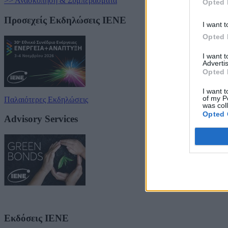
>> Ανασκόπηση & Συμπεράσματα
Opted 
Προσεχείς Εκδηλώσεις ΙΕΝΕ
I want t
Opted 
I want 
Advertis
Opted 
I want t
of my P
Παλαιότερες Εκδηλώσεις
was col
Opted 
Advisory Services
Εκδόσεις ΙΕΝΕ