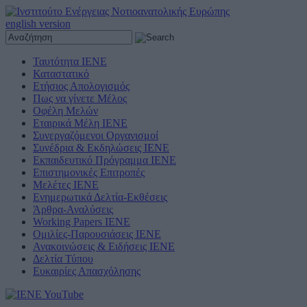
english version
Ταυτότητα ΙΕΝΕ
Καταστατικό
Ετήσιος Απολογισμός
Πως να γίνετε Μέλος
Οφέλη Μελών
Εταιρικά Μέλη ΙΕΝΕ
Συνεργαζόμενοι Οργανισμοί
Συνέδρια & Εκδηλώσεις ΙΕΝΕ
Εκπαιδευτικό Πρόγραμμα ΙΕΝΕ
Επιστημονικές Επιτροπές
Μελέτες ΙΕΝΕ
Ενημερωτικά Δελτία-Εκθέσεις
Άρθρα-Αναλύσεις
Working Papers IENE
Ομιλίες-Παρουσιάσεις ΙΕΝΕ
Ανακοινώσεις & Ειδήσεις ΙΕΝΕ
Δελτία Τύπου
Ευκαιρίες Απασχόλησης