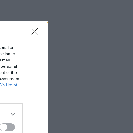
sonal or
ection to
ou may
 personal
out of the
 downstream
B’s List of