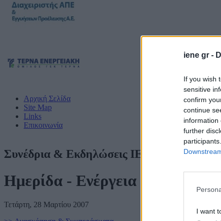
iene gr -
D
If you wish 
sensitive in
Αρχική Σελίδα
confirm you
Site Map
continue se
Links
information 
Επικοινωνία
further disc
participants
Downstream 
Συνέδρια & Εκδηλώσεις ΙΕΝΕ - 2007
Ημερίδα - Ενέργεια & Μεταφορ
Persona
Τετάρτη, 28 Μαρτίου 2007
I want t